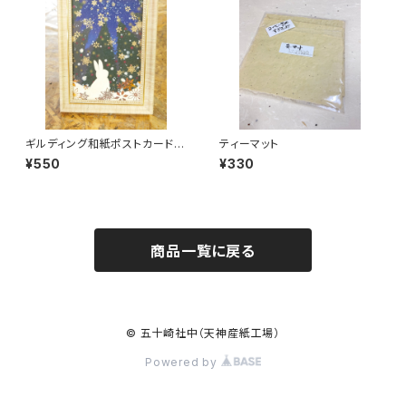
ギルディング和紙ポストカード
ティーマット
雪と兎クリスマスver
¥550
¥330
商品一覧に戻る
© 五十崎社中（天神産紙工場）
Powered by