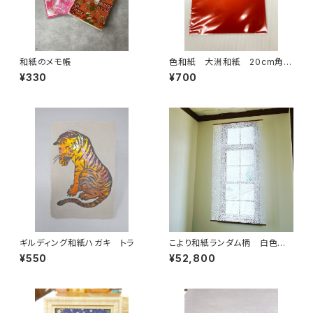
和紙のメモ帳
色和紙 大洲和紙 20cm角
15枚入
¥330
¥700
ギルディング和紙ハガキ トラ
こより和紙ランダム柄 白色 1
30cmx240cm
¥550
¥52,800